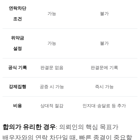
연락차단
가능
불가
조건
위약금
가능
불가
설정
공식 기록
판결문 없음
판결문에 기록
강제집행
공증 시 가능
즉시 가능
비용
상대적 절감
인지대·송달료 등 추가
합의가 유리한 경우
: 의뢰인의 핵심 목표가
배우자와의 연락 차단일 때, 빠른 종결이 중요할