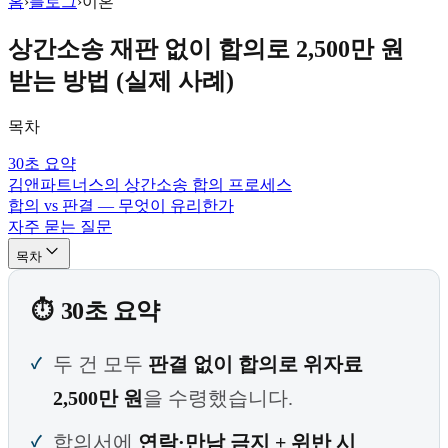
홈
›
블로그
›
이혼
상간소송 재판 없이 합의로 2,500만 원
받는 방법 (실제 사례)
목차
30초 요약
김앤파트너스의 상간소송 합의 프로세스
합의 vs 판결 — 무엇이 유리한가
자주 묻는 질문
목차
30초 요약
두 건 모두
판결 없이 합의로 위자료
2,500만 원
을 수령했습니다.
합의서에
연락·만남 금지 + 위반 시