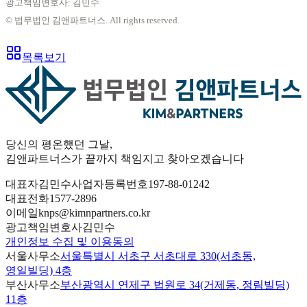
광고책임변호사: 김민수
© 법무법인 김앤파트너스. All rights reserved.
목록보기
당신의 평온했던 그날
,
김앤파트너스가
끝까지 책임
지고 찾아오겠습니다
대표자
김민수
사업자등록번호
197-88-01242
대표전화
1577-2896
이메일
knps@kimnpartners.co.kr
광고책임변호사
김민수
개인정보 수집 및 이용동의
서울사무소
서울특별시 서초구 서초대로 330(서초동,
영일빌딩) 4층
부산사무소
부산광역시 연제구 법원로 34(거제동, 정림빌딩)
11층