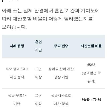
아래 표는 실제 판결에서 혼인 기간과 기여도에
따라 재산분할 비율이 어떻게 달라졌는지를
보여줍니다.
혼인
사례 유형
주요 변수
재산분할 비율
기간
65:35
부모 증여 5억 +
10년
증여 재산이 자산
(증여받은 쪽
자산 증식
이상
성장 기반
유리)
상속 부동산
10년
상속재산으로
60:40 ~ 70:30
기반
이상
자산 형성