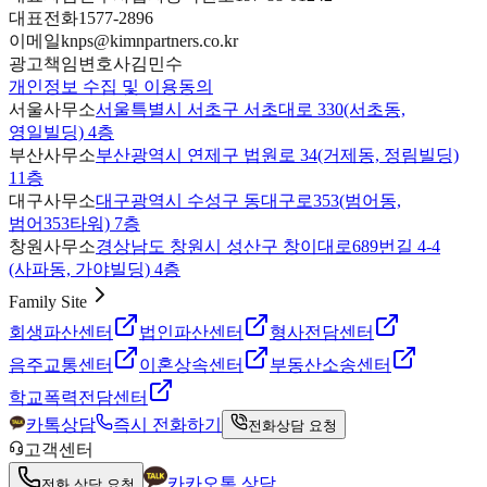
대표전화
1577-2896
이메일
knps@kimnpartners.co.kr
광고책임변호사
김민수
개인정보 수집 및 이용동의
서울사무소
서울특별시 서초구 서초대로 330(서초동,
영일빌딩) 4층
부산사무소
부산광역시 연제구 법원로 34(거제동, 정림빌딩)
11층
대구사무소
대구광역시 수성구 동대구로353(범어동,
범어353타워) 7층
창원사무소
경상남도 창원시 성산구 창이대로689번길 4-4
(사파동, 가야빌딩) 4층
Family Site
회생파산센터
법인파산센터
형사전담센터
음주교통센터
이혼상속센터
부동산소송센터
학교폭력전담센터
카톡상담
즉시 전화하기
전화상담 요청
고객센터
카카오톡 상담
전화 상담 요청