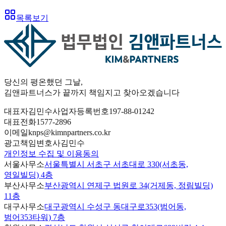
목록보기
당신의 평온했던 그날
,
김앤파트너스가
끝까지 책임
지고 찾아오겠습니다
대표자
김민수
사업자등록번호
197-88-01242
대표전화
1577-2896
이메일
knps@kimnpartners.co.kr
광고책임변호사
김민수
개인정보 수집 및 이용동의
서울사무소
서울특별시 서초구 서초대로 330(서초동,
영일빌딩) 4층
부산사무소
부산광역시 연제구 법원로 34(거제동, 정림빌딩)
11층
대구사무소
대구광역시 수성구 동대구로353(범어동,
범어353타워) 7층