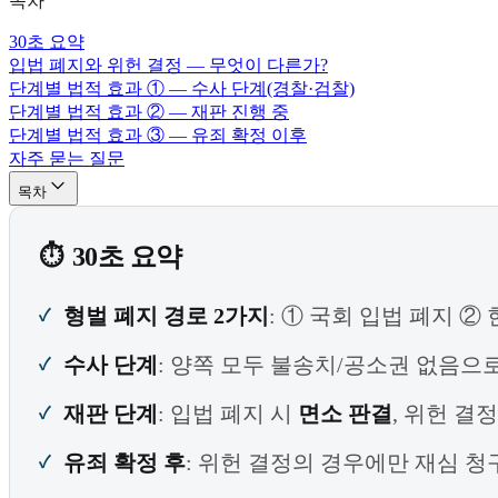
목차
30초 요약
입법 폐지와 위헌 결정 — 무엇이 다른가?
단계별 법적 효과 ① — 수사 단계(경찰·검찰)
단계별 법적 효과 ② — 재판 진행 중
단계별 법적 효과 ③ — 유죄 확정 이후
자주 묻는 질문
목차
30초 요약
형벌 폐지 경로 2가지
: ① 국회 입법 폐지 ②
수사 단계
: 양쪽 모두 불송치/공소권 없음으
재판 단계
: 입법 폐지 시
면소 판결
, 위헌 결
유죄 확정 후
: 위헌 결정의 경우에만 재심 청