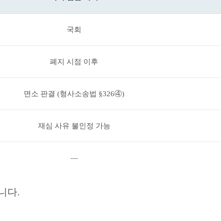
국회
폐지 시점 이후
면소 판결 (형사소송법 §326④)
재심 사유 불인정 가능
—
니다.