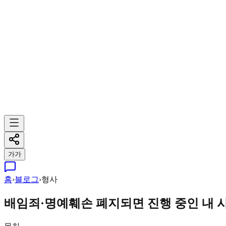
가
가
홈
›
블로그
›
형사
배임죄·명예훼손 폐지되면 진행 중인 내 사건