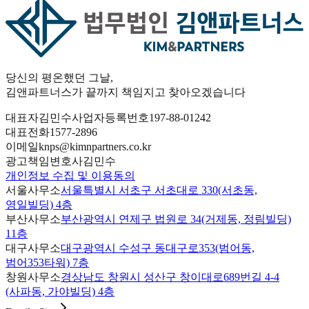
당신의 평온했던 그날
,
김앤파트너스가
끝까지 책임
지고 찾아오겠습니다
대표자
김민수
사업자등록번호
197-88-01242
대표전화
1577-2896
이메일
knps@kimnpartners.co.kr
광고책임변호사
김민수
개인정보 수집 및 이용동의
서울사무소
서울특별시 서초구 서초대로 330(서초동,
영일빌딩) 4층
부산사무소
부산광역시 연제구 법원로 34(거제동, 정림빌딩)
11층
대구사무소
대구광역시 수성구 동대구로353(범어동,
범어353타워) 7층
창원사무소
경상남도 창원시 성산구 창이대로689번길 4-4
(사파동, 가야빌딩) 4층