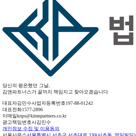
당신의 평온했던 그날
,
김앤파트너스가
끝까지 책임
지고 찾아오겠습니다
대표자
김민수
사업자등록번호
197-88-01242
대표전화
1577-2896
이메일
knps@kimnpartners.co.kr
광고책임변호사
김민수
개인정보 수집 및 이용동의
서울사무소
서울특별시 서초구 서초대로 330(서초동, 영일빌딩)